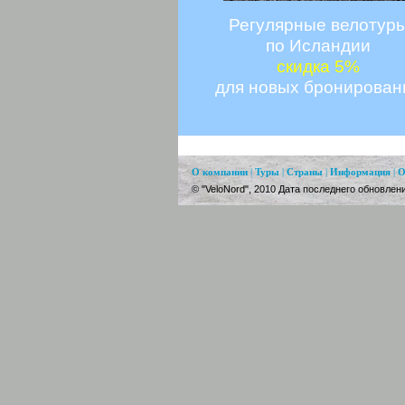
Регулярные
велотур
по Исландии
скидка 5%
для новых бронирован
О компании
|
Туры
|
Страны
|
Информация
|
О
© "VeloNord", 2010 Дата последнего обновлени